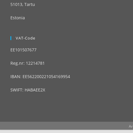
51013, Tartu
Estonia
VAT-Code
EE101507677
Reg.nr: 12214781
IBAN: EE562200221054169954
SWIFT: HABAEE2X
Ar