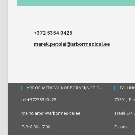
+372 5354 0425
marek.petolai@arbormedical.ee
ARBOR MEDICAL KORPORACIJA EE OÜ
TALLINN
tel:+37253540425
75301, Pee
mailto:arbor@arbormedical.ee
Treali 2/4
E-R: 8:00-17:00
Estonia