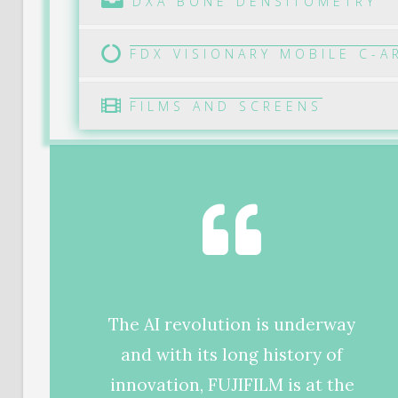
DXA BONE DENSITOMETRY
FDX VISIONARY MOBILE C-A
FILMS AND SCREENS
The AI revolution is underway
and with its long history of
innovation, FUJIFILM is at the