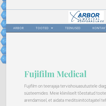
ARBOR
TOOTED
TEENUSED
KONTAK
Fujifilm Medical
Fujifilm on teerajaja tervishoiuasutustele diag
süsteemides. Meie kliiniliselt tõestatud toot
arendamisel, et aidata meditsiinitöötajatel 