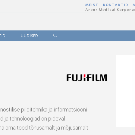
MEIST
KONTAKTID
A
Arbor Medical Korpora
TID
UUDISED
nostilise pilditehnika ja informatsiooni
ed ja tehnoloogiad on pideval
teha oma tööd tõhusamalt ja mõjusamalt