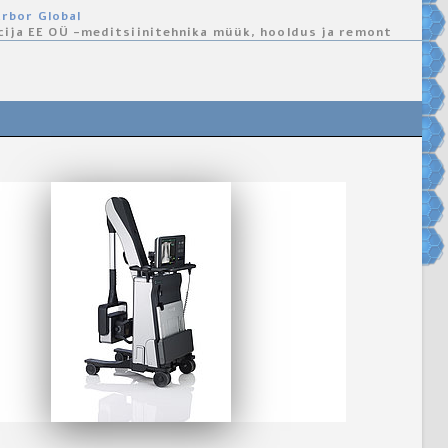
rbor Global
cija EE OÜ -meditsiinitehnika müük, hooldus ja remont