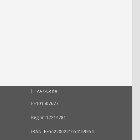
VAT-Code
EE101507677
Reg.nr: 12214781
IBAN: EE562200221054169954