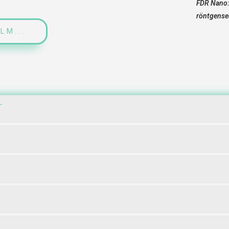
FDR Nano: 
röntgense
LM...
A