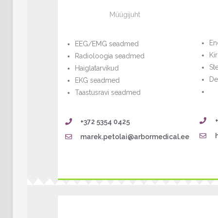
Müügijuht
En
EEG/EMG seadmed
Ki
Radioloogia seadmed
St
Haiglatarvikud
De
EKG seadmed
Taastusravi seadmed
+372 5354 0425
marek.petolai@arbormedical.ee