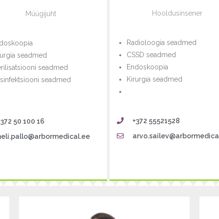
Hooldusinsener
Müügijuht
Radioloogia seadmed
doskoopia
CSSD seadmed
rurgia seadmed
Endoskoopia
erilisatsiooni seadmed
Kirurgia seadmed
sinfektsiooni seadmed
+372 55521528
+372 50 100 16
arvo.sailev@arbormedica
heli.pallo@arbormedical.ee