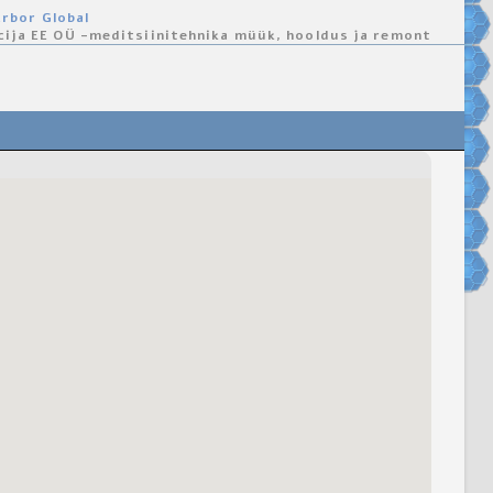
rbor Global
cija EE OÜ -meditsiinitehnika müük, hooldus ja remont