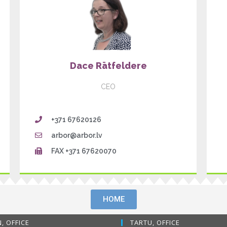
Dace Rātfeldere
CEO
+371 67620126
arbor@arbor.lv
FAX +371 67620070
HOME
, OFFICE
TARTU, OFFICE