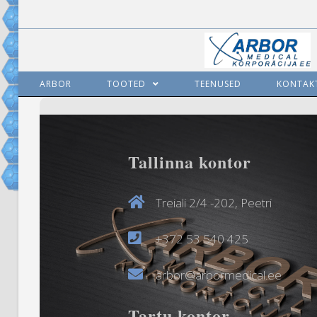
ARBOR
TOOTED
TEENUSED
KONTAK
Tallinna kontor
Treiali 2/4 -202, Peetri
+372 53 540 425
arbor@arbormedical.ee
Tartu kontor