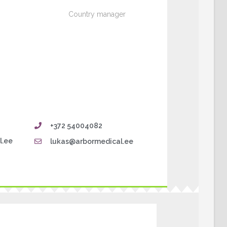
Country manager
+372 54004082
l.ee
lukas@arbormedical.ee